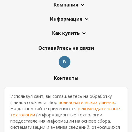
Компания
Информация
Как купить
Оставайтесь на связи
Контакты
8 909 017 69 26
Используя сайт, вы соглашаетесь на обработку
файлов cookies и сбор
пользовательских данных
.
ekb.manager@casa-ceramica.ru
На данном сайте применяются
рекомендательные
технологии
(информационные технологии
Екатеринбург
,
ул. Новинская 2, склад "С17"
предоставления информации на основе сбора,
систематизации и анализа сведений, относящихся